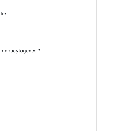
die
ria monocytogenes ?