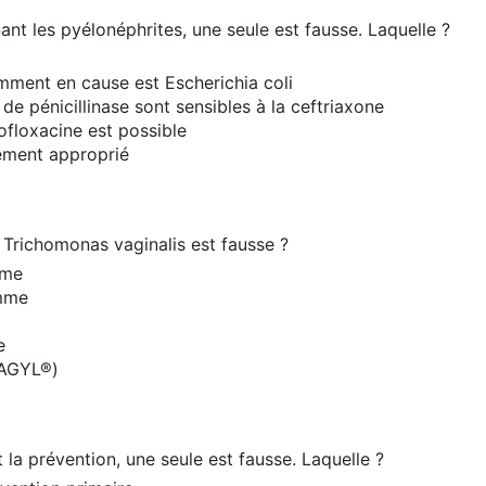
nt les pyélonéphrites, une seule est fausse. Laquelle ?
emment en cause est Escherichia coli
de pénicillinase sont sensibles à la ceftriaxone
ofloxacine est possible
tement approprié
 Trichomonas vaginalis est fausse ?
mme
emme
e
FLAGYL®)
la prévention, une seule est fausse. Laquelle ?