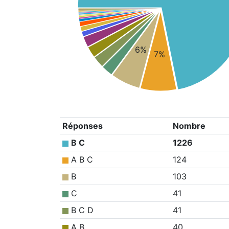
6%
7%
Réponses
Nombre
B C
1226
A B C
124
B
103
C
41
B C D
41
A B
40