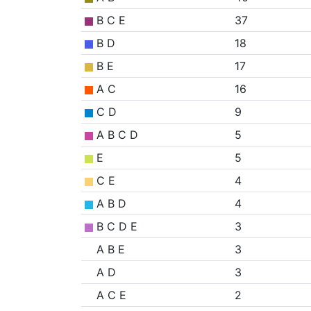
B C E
37
B D
18
B E
17
A C
16
C D
9
A B C D
5
E
5
C E
4
A B D
4
B C D E
3
A B E
3
A D
3
A C E
2