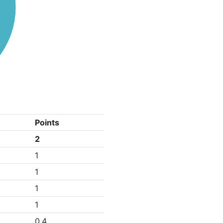
Points
2
1
1
1
1
0.4