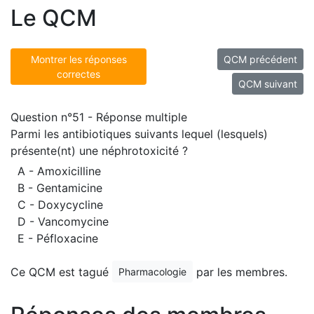
Le QCM
Montrer les réponses
QCM précédent
correctes
QCM suivant
Question n°51 - Réponse multiple
Parmi les antibiotiques suivants lequel (lesquels)
présente(nt) une néphrotoxicité ?
A - Amoxicilline
B - Gentamicine
C - Doxycycline
D - Vancomycine
E - Péfloxacine
Ce QCM est tagué
par les membres.
Pharmacologie