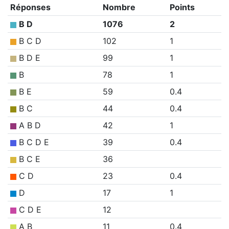
Réponses
Nombre
Points
B D
1076
2
B C D
102
1
B D E
99
1
B
78
1
B E
59
0.4
B C
44
0.4
A B D
42
1
B C D E
39
0.4
B C E
36
C D
23
0.4
D
17
1
C D E
12
A B
11
0.4