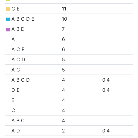
C E
11
A B C D E
10
A B E
7
A
6
A C E
6
A C D
5
A C
5
A B C D
4
0.4
D E
4
0.4
E
4
C
4
A B C
4
A D
2
0.4