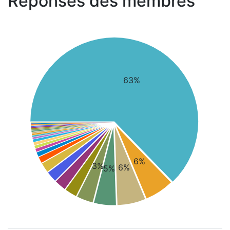
Réponses des membres
63%
6%
3%
6%
5%