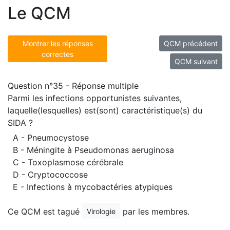
Le QCM
Montrer les réponses
QCM précédent
correctes
QCM suivant
Question n°35 - Réponse multiple
Parmi les infections opportunistes suivantes,
laquelle(lesquelles) est(sont) caractéristique(s) du
SIDA ?
A - Pneumocystose
B - Méningite à Pseudomonas aeruginosa
C - Toxoplasmose cérébrale
D - Cryptococcose
E - Infections à mycobactéries atypiques
Ce QCM est tagué
par les membres.
Virologie