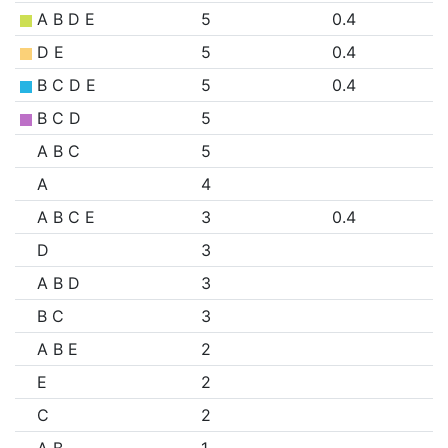
A B D E
5
0.4
D E
5
0.4
B C D E
5
0.4
B C D
5
A B C
5
A
4
A B C E
3
0.4
D
3
A B D
3
B C
3
A B E
2
E
2
C
2