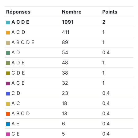
Réponses
Nombre
Points
A C D E
1091
2
A C D
411
1
A B C D E
89
1
A D
54
0.4
A D E
48
1
C D E
38
1
A C E
32
1
C D
23
0.4
A C
18
0.4
A B C D
13
0.4
A E
6
0.4
C E
5
0.4