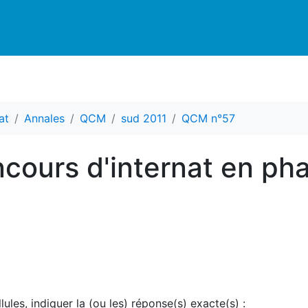
at
Annales
QCM
sud 2011
QCM n°57
ours d'internat en ph
ules, indiquer la (ou les) réponse(s) exacte(s) :