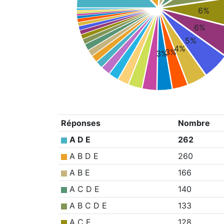
6%
6%
5%
4%
3%
3%
Réponses
Nombre
A D E
262
A B D E
260
A B E
166
A C D E
140
A B C D E
133
A C E
128