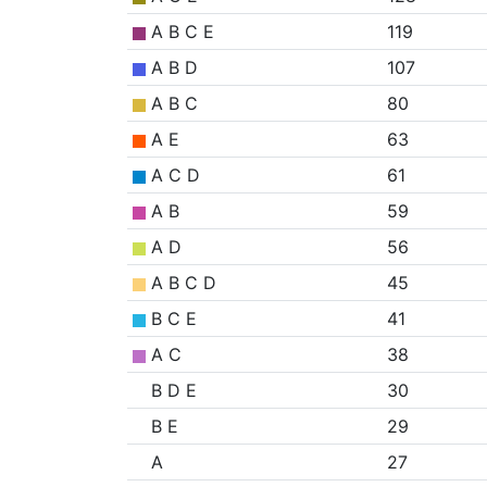
A B C E
119
A B D
107
A B C
80
A E
63
A C D
61
A B
59
A D
56
A B C D
45
B C E
41
A C
38
B D E
30
B E
29
A
27