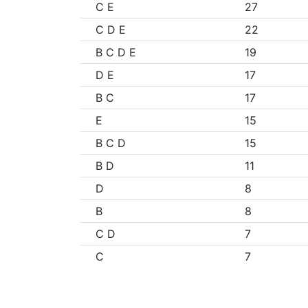
C E
27
C D E
22
B C D E
19
D E
17
B C
17
E
15
B C D
15
B D
11
D
8
B
8
C D
7
C
7