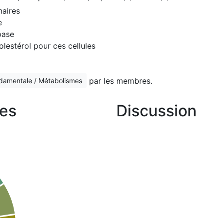
naires
e
pase
olestérol pour ces cellules
par les membres.
ndamentale / Métabolismes
es
Discussion