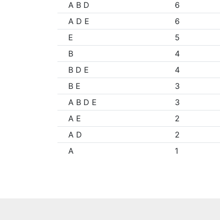
A B D
6
A D E
6
E
5
B
4
B D E
4
B E
3
A B D E
3
A E
2
A D
2
A
1