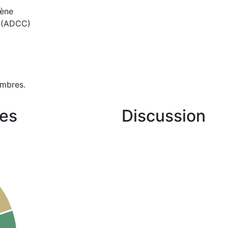
gène
s (ADCC)
mbres.
es
Discussion