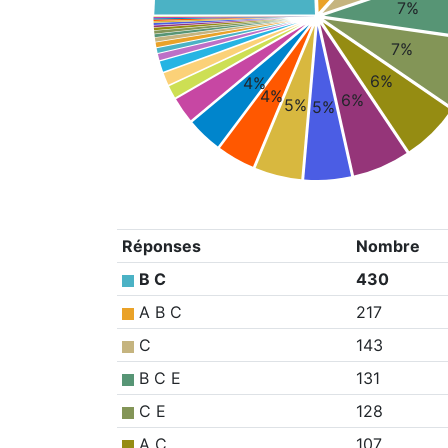
7%
7%
6%
4%
4%
6%
5%
5%
Réponses
Nombre
B C
430
A B C
217
C
143
B C E
131
C E
128
A C
107