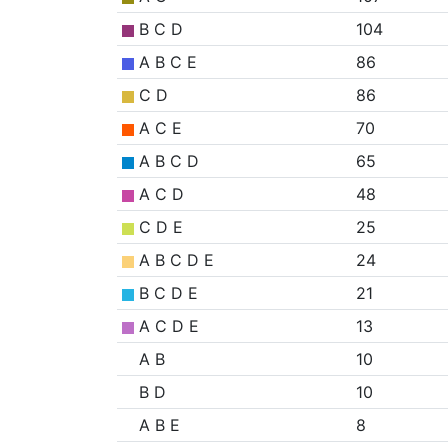
B C D
104
A B C E
86
C D
86
A C E
70
A B C D
65
A C D
48
C D E
25
A B C D E
24
B C D E
21
A C D E
13
A B
10
B D
10
A B E
8