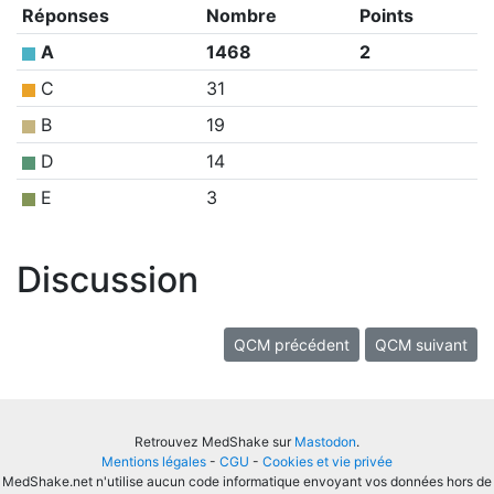
Réponses
Nombre
Points
A
1468
2
C
31
B
19
D
14
E
3
Discussion
QCM précédent
QCM suivant
Retrouvez MedShake sur
Mastodon
.
Mentions légales
-
CGU
-
Cookies et vie privée
MedShake.net n'utilise aucun code informatique envoyant vos données hors de