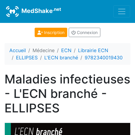
.net
MedShake
Inscription
Connexion
Accueil
Médecine
ECN
Librairie ECN
ELLIPSES
L'ECN branché
9782340019430
Maladies infectieuses
- L'ECN branché -
ELLIPSES