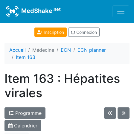
.net
MedShake
Inscription
Connexion
Accueil
Médecine
ECN
ECN planner
Item 163
Item 163 : Hépatites
virales
Programme
Calendrier