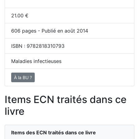
21.00
€
606
pages - Publié en août 2014
ISBN :
9782818310793
Maladies infectieuses
À la BU ?
Items ECN traités dans ce
livre
Items des ECN traités dans ce livre