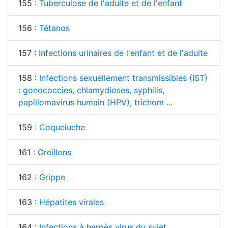
155 :
Tuberculose de l'adulte et de l'enfant
156 :
Tétanos
157 :
Infections urinaires de l'enfant et de l'adulte
158 :
Infections sexuellement transmissibles (IST)
: gonococcies, chlamydioses, syphilis,
papillomavirus humain (HPV), trichom ...
159 :
Coqueluche
161 :
Oreillons
162 :
Grippe
163 :
Hépatites virales
164 :
Infections à herpès virus du sujet