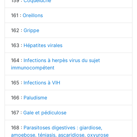
159 :
Coqueluche
161 :
Oreillons
162 :
Grippe
163 :
Hépatites virales
164 :
Infections à herpès virus du sujet
immunocompétent
165 :
Infections à VIH
166 :
Paludisme
167 :
Gale et pédiculose
168 :
Parasitoses digestives : giardiose,
amoebose, téniasis, ascaridiose, oxyurose