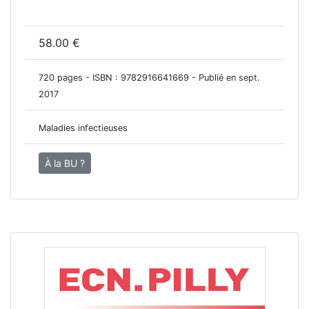
58.00 €
720 pages - ISBN :
9782916641669
- Publié en sept.
2017
Maladies infectieuses
À la BU ?