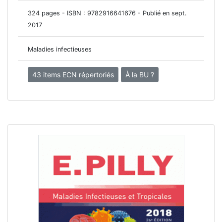
324 pages - ISBN :
9782916641676
- Publié en sept.
2017
Maladies infectieuses
43 items ECN répertoriés
À la BU ?