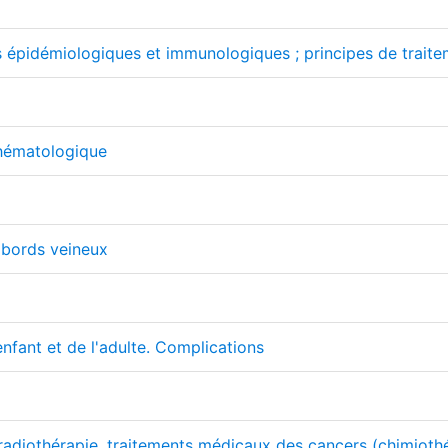
 épidémiologiques et immunologiques ; principes de traiteme
hématologique
abords veineux
enfant et de l'adulte. Complications
radiothérapie, traitements médicaux des cancers (chimiothéra