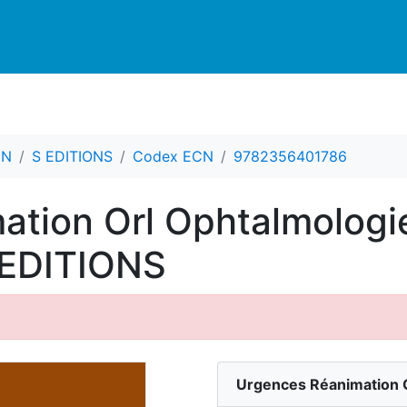
CN
S EDITIONS
Codex ECN
9782356401786
tion Orl Ophtalmologie
 EDITIONS
Urgences Réanimation O