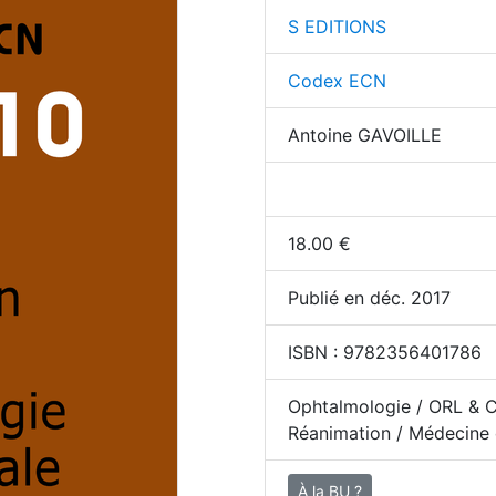
S EDITIONS
Codex ECN
Antoine GAVOILLE
18.00
€
Publié en déc. 2017
ISBN :
9782356401786
Ophtalmologie / ORL & Ch
Réanimation / Médecine
À la BU ?