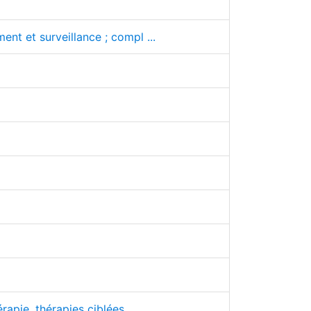
nt et surveillance ; compl ...
pie, thérapies ciblées, ...