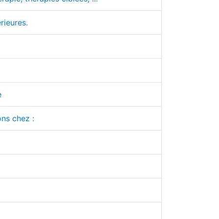
rieures.
e
ons chez :