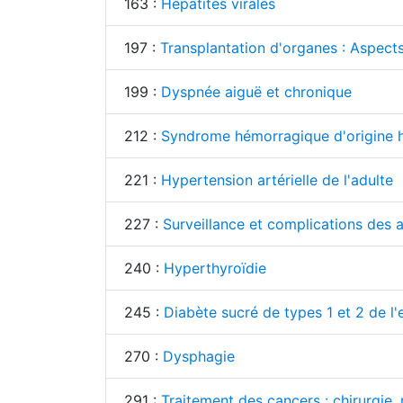
163 :
Hépatites virales
197 :
Transplantation d'organes : Aspects
199 :
Dyspnée aiguë et chronique
212 :
Syndrome hémorragique d'origine 
221 :
Hypertension artérielle de l'adulte
227 :
Surveillance et complications des 
240 :
Hyperthyroïdie
245 :
Diabète sucré de types 1 et 2 de l'
270 :
Dysphagie
291 :
Traitement des cancers : chirurgie, 