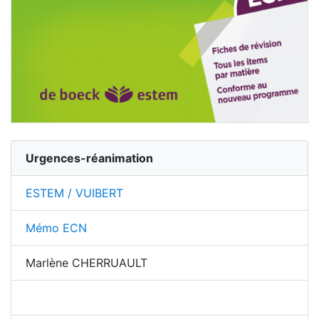
Urgences-réanimation
ESTEM / VUIBERT
Mémo ECN
Marlène CHERRUAULT