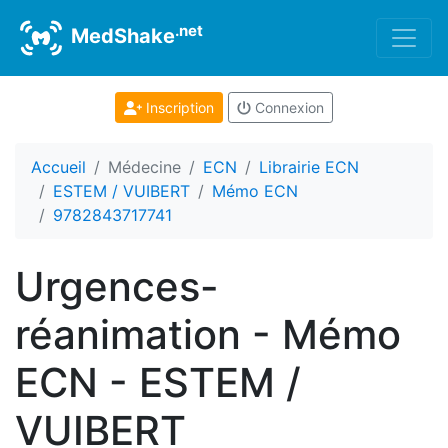
.net
MedShake
Inscription
Connexion
Accueil
Médecine
ECN
Librairie ECN
ESTEM / VUIBERT
Mémo ECN
9782843717741
Urgences-
réanimation - Mémo
ECN - ESTEM /
VUIBERT