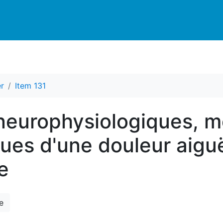
r
Item 131
 neurophysiologiques, 
ues d'une douleur aiguë
e
e