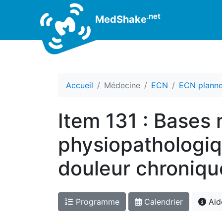
.net
MedShake
Accueil
Médecine
ECN
ECN planne
Item 131 : Bases
physiopathologiq
douleur chroniqu
Programme
Calendrier
Aid