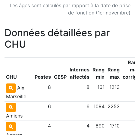
Les âges sont calculés par rapport à la date de prise
de fonction (1er novembre)
Données détaillées par
CHU
Ra
Internes
Rang
Rang
m
CHU
Postes
CESP
affectés
min
max
corri
8
8
161
1213
Aix-
Marseille
6
6
1094
2253
Amiens
4
4
890
1710
Angers