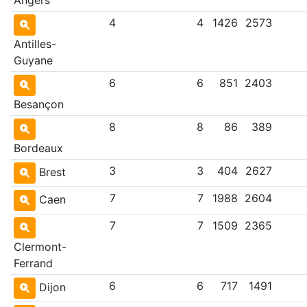
4
4
1426
2573
Antilles-
Guyane
6
6
851
2403
Besançon
8
8
86
389
Bordeaux
3
3
404
2627
Brest
7
7
1988
2604
Caen
7
7
1509
2365
Clermont-
Ferrand
6
6
717
1491
Dijon