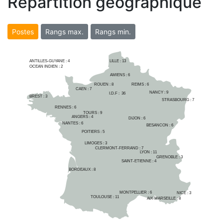
Répartition géographique
Postes
Rangs max.
Rangs min.
ANTILLES-GUYANE :
4
LILLE : 
13
OCEAN INDIEN :
2
AMIENS : 
6
ROUEN : 
8
REIMS : 
6
CAEN : 
7
NANCY : 
9
I.D.F :  
36
BREST : 
3
STRASBOURG : 
7
RENNES : 
6
TOURS : 
9
ANGERS : 
4
DIJON : 
6
NANTES : 
6
BESANCON : 
6
POITIERS : 
5
LIMOGES : 
3
CLERMONT-FERRAND : 
7
LYON : 
11
GRENOBLE : 
3
SAINT-ETIENNE : 
4
BORDEAUX : 
8
MONTPELLIER : 
6
NICE : 
3
TOULOUSE : 
11
AIX-MARSEILLE : 
8