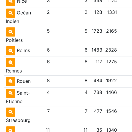
3
3
338
1174
Nice
2
2
128
1331
Océan
Indien
5
5
1723
2165
Poitiers
6
6
1483
2328
Reims
6
6
117
1275
Rennes
8
8
484
1922
Rouen
4
4
738
1466
Saint-
Etienne
7
7
477
1546
Strasbourg
11
11
35
1340