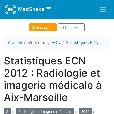
.net
MedShake
Inscription
Connexion
Accueil
Médecine
ECN
Statistiques ECN
Statistiques ECN
2012 : Radiologie et
imagerie médicale à
Aix-Marseille
>
>
/
S
Radiologie et imagerie médicale
2012