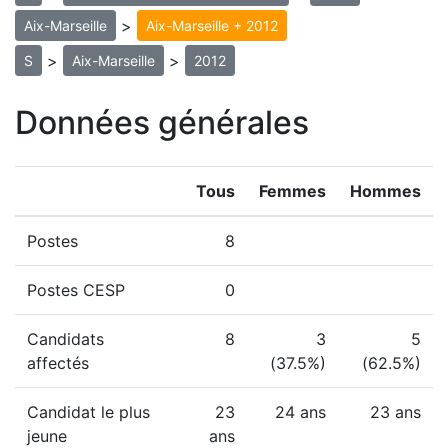
>
Aix-Marseille
Aix-Marseille + 2012
>
>
S
Aix-Marseille
2012
Données générales
Tous
Femmes
Hommes
Postes
8
Postes CESP
0
Candidats
8
3
5
affectés
(37.5%)
(62.5%)
Candidat le plus
23
24 ans
23 ans
jeune
ans