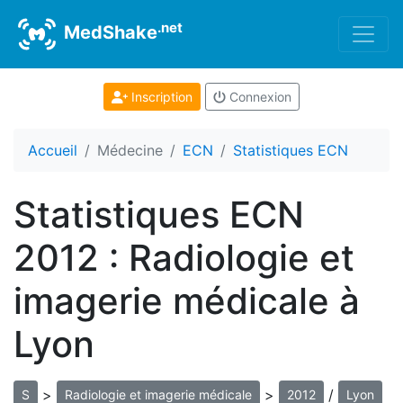
.net
MedShake
Inscription
Connexion
Accueil
Médecine
ECN
Statistiques ECN
Statistiques ECN
2012 : Radiologie et
imagerie médicale à
Lyon
>
>
/
S
Radiologie et imagerie médicale
2012
Lyon