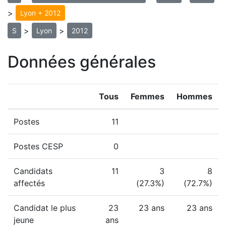
>
Lyon + 2012
>
>
S
Lyon
2012
Données générales
Tous
Femmes
Hommes
Postes
11
Postes CESP
0
Candidats
11
3
8
affectés
(27.3%)
(72.7%)
Candidat le plus
23
23 ans
23 ans
jeune
ans