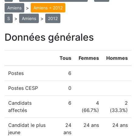
>
Amiens
Amiens + 2012
>
>
S
Amiens
2012
Données générales
Tous
Femmes
Hommes
Postes
6
Postes CESP
0
Candidats
6
4
2
affectés
(66.7%)
(33.3%)
Candidat le plus
24
24 ans
24 ans
jeune
ans