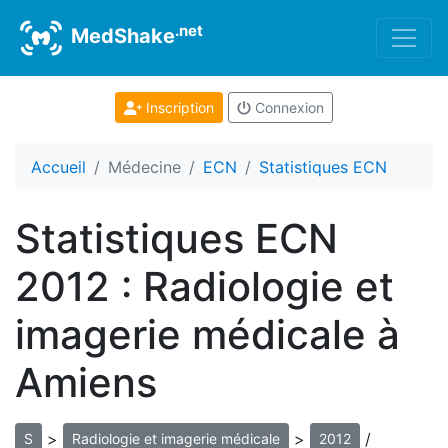
.net
MedShake
Inscription
Connexion
Accueil
Médecine
ECN
Statistiques ECN
Statistiques ECN
2012 : Radiologie et
imagerie médicale à
Amiens
>
>
/
S
Radiologie et imagerie médicale
2012