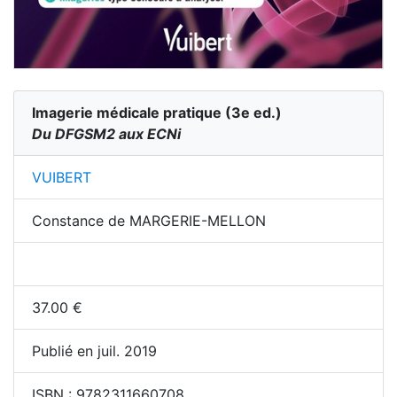
Imagerie médicale pratique
(
3
e ed.)
Du DFGSM2 aux ECNi
VUIBERT
Constance de MARGERIE-MELLON
37.00
€
Publié en juil. 2019
ISBN :
9782311660708