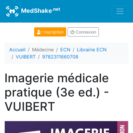
.net
MedShake
Inscription
Connexion
Accueil
Médecine
ECN
Librairie ECN
VUIBERT
9782311660708
Imagerie médicale
pratique (3e ed.) -
VUIBERT