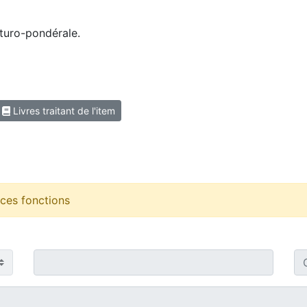
aturo-pondérale.
Livres traitant de l'item
r ces fonctions