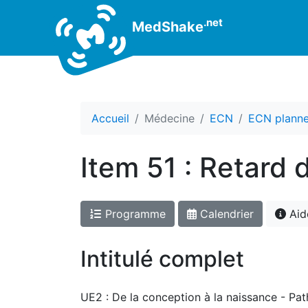
.net
MedShake
Accueil
Médecine
ECN
ECN planne
Item 51 : Retard
Programme
Calendrier
Aid
Intitulé complet
UE2 : De la conception à la naissance - Pat