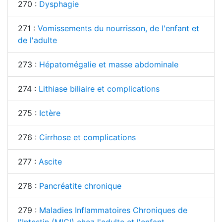
270 :
Dysphagie
271 :
Vomissements du nourrisson, de l'enfant et
de l'adulte
273 :
Hépatomégalie et masse abdominale
274 :
Lithiase biliaire et complications
275 :
Ictère
276 :
Cirrhose et complications
277 :
Ascite
278 :
Pancréatite chronique
279 :
Maladies Inflammatoires Chroniques de
l'Intestin (MICI) chez l'adulte et l'enfant