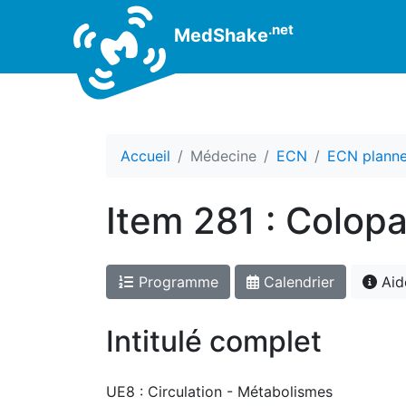
.net
MedShake
Accueil
Médecine
ECN
ECN planne
Item 281 : Colopa
Programme
Calendrier
Aid
Intitulé complet
UE8 : Circulation - Métabolismes