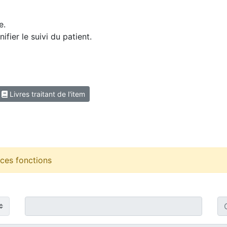
e.
ifier le suivi du patient.
Livres traitant de l'item
r ces fonctions