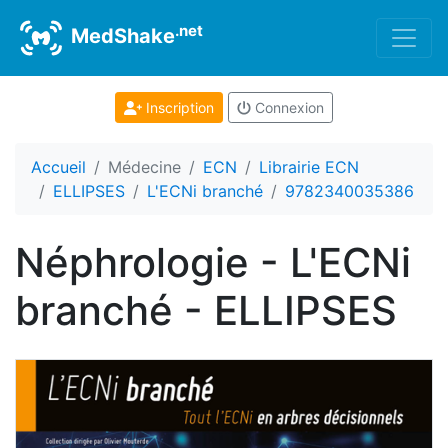
.net
MedShake
Inscription
Connexion
Accueil
Médecine
ECN
Librairie ECN
ELLIPSES
L'ECNi branché
9782340035386
Néphrologie - L'ECNi
branché - ELLIPSES