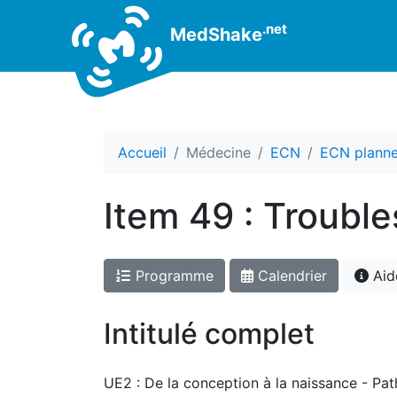
.net
MedShake
Accueil
Médecine
ECN
ECN planne
Item 49 : Trouble
Programme
Calendrier
Aid
Intitulé complet
UE2 : De la conception à la naissance - Pat