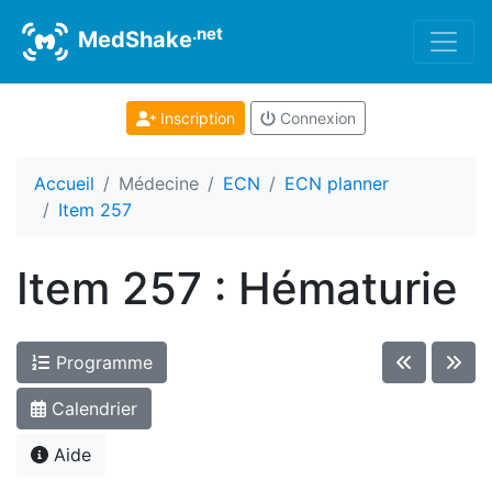
.net
MedShake
Inscription
Connexion
Accueil
Médecine
ECN
ECN planner
Item 257
Item 257 : Hématurie
Programme
Calendrier
Aide