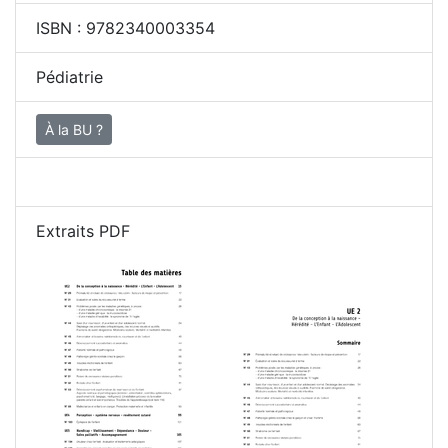
ISBN :
9782340003354
Pédiatrie
À la BU ?
Extraits PDF