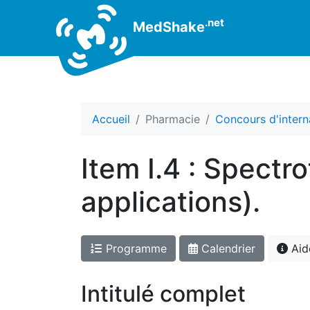
.net
MedShake
Accueil
Pharmacie
Concours d'intern
Item I.4 : Spectr
applications).
Programme
Calendrier
Aid
Intitulé complet