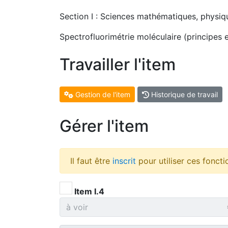
Section I : Sciences mathématiques, physiq
Spectrofluorimétrie moléculaire (principes e
Travailler l'item
Gestion de l'item
Historique de travail
Gérer l'item
Il faut être
inscrit
pour utiliser ces foncti
Item I.4