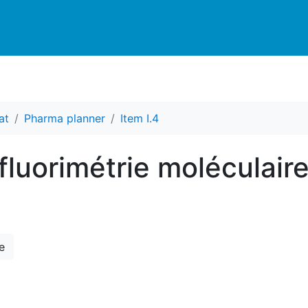
at
Pharma planner
Item I.4
ofluorimétrie moléculaire
e