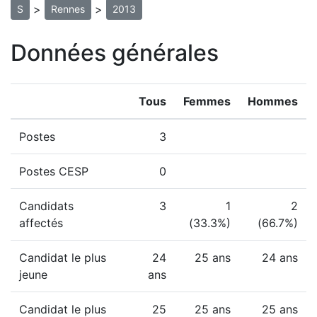
>
>
S
Rennes
2013
Données générales
Tous
Femmes
Hommes
Postes
3
Postes CESP
0
Candidats
3
1
2
affectés
(33.3%)
(66.7%)
Candidat le plus
24
25 ans
24 ans
jeune
ans
Candidat le plus
25
25 ans
25 ans