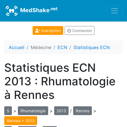
.net
MedShake
Inscription
Connexion
Accueil
Médecine
ECN
Statistiques ECN
Statistiques ECN
2013 : Rhumatologie
à Rennes
>
>
/
>
S
Rhumatologie
2013
Rennes
Rennes + 2013