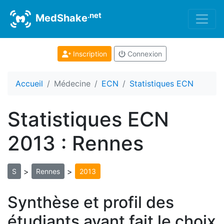
.net
MedShake
Inscription
Connexion
Accueil
Médecine
ECN
Statistiques ECN
Statistiques ECN
2013 : Rennes
>
>
S
Rennes
2013
Synthèse et profil des
étudiants ayant fait le choix