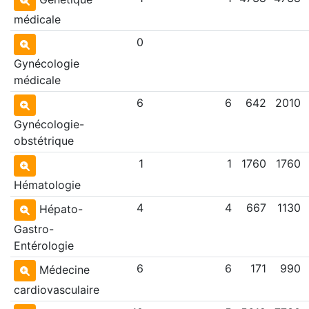
médicale
0
Gynécologie
médicale
6
6
642
2010
Gynécologie-
obstétrique
1
1
1760
1760
Hématologie
4
4
667
1130
Hépato-
Gastro-
Entérologie
6
6
171
990
Médecine
cardiovasculaire