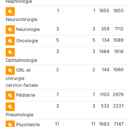
Néphrologie
1
1
1855
1855
Neurochirurgie
3
3
359
1112
Neurologie
5
5
134
1089
Oncologie
3
3
1484
1618
Ophtalmologie
2
2
144
1060
ORL et
chirurgie
cervico-faciale
7
7
1103
2976
Pédiatrie
3
3
532
2221
Pneumologie
11
11
1663
7147
Psychiatrie