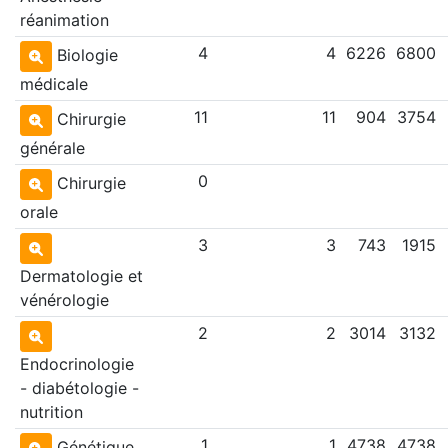
réanimation
4
4
6226
6800
Biologie
médicale
11
11
904
3754
Chirurgie
générale
0
Chirurgie
orale
3
3
743
1915
Dermatologie et
vénérologie
2
2
3014
3132
Endocrinologie
- diabétologie -
nutrition
1
1
4738
4738
Génétique