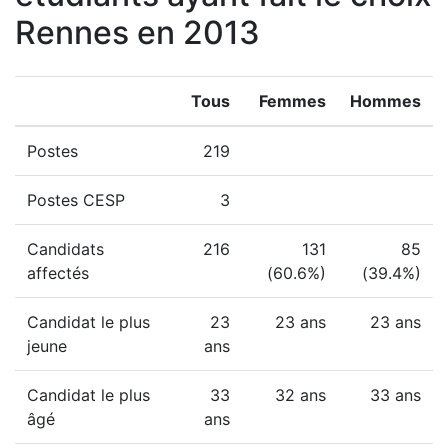
Rennes en 2013
Tous
Femmes
Hommes
Postes
219
Postes CESP
3
Candidats
216
131
85
affectés
(60.6%)
(39.4%)
Candidat le plus
23
23 ans
23 ans
jeune
ans
Candidat le plus
33
32 ans
33 ans
âgé
ans