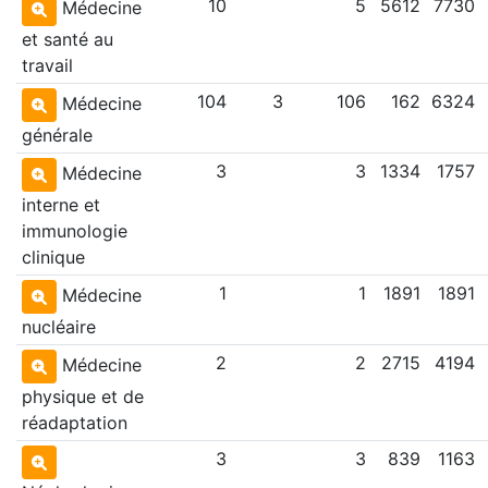
10
5
5612
7730
Médecine
et santé au
travail
104
3
106
162
6324
Médecine
générale
3
3
1334
1757
Médecine
interne et
immunologie
clinique
1
1
1891
1891
Médecine
nucléaire
2
2
2715
4194
Médecine
physique et de
réadaptation
3
3
839
1163