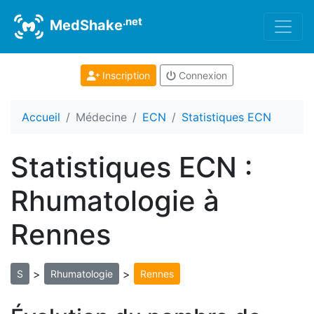
.net
MedShake
Inscription
Connexion
Accueil
Médecine
ECN
Statistiques ECN
Statistiques ECN :
Rhumatologie à
Rennes
>
>
S
Rhumatologie
Rennes