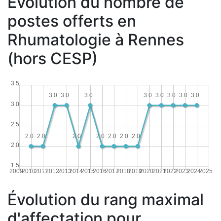
Évolution du nombre de
postes offerts en
Rhumatologie à Rennes
(hors CESP)
3.5
3.0
3.0
3.0
3.0
3.0
3.0
3.0
3.0
3.0
2.5
2.0
2.0
2.0
2.0
2.0
2.0
2.0
2.0
1.5
2009
2010
2011
2012
2013
2014
2015
2016
2017
2018
2019
2020
2021
2022
2023
2024
2025
Évolution du rang maximal
d'affectation pour