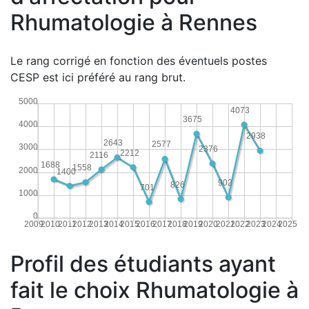
Rhumatologie à Rennes
Le rang corrigé en fonction des éventuels postes
CESP est ici préféré au rang brut.
5000
4073
3675
4000
2938
2643
2577
3000
2376
2212
2116
1688
1558
2000
1400
902
826
701
1000
0
2009
2010
2011
2012
2013
2014
2015
2016
2017
2018
2019
2020
2021
2022
2023
2024
2025
Profil des étudiants ayant
fait le choix Rhumatologie à