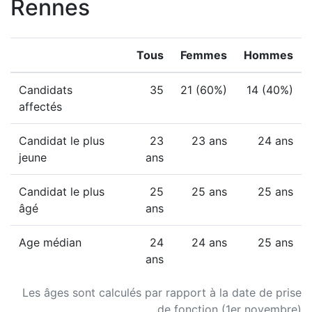
Rennes
Tous
Femmes
Hommes
Candidats
35
21 (60%)
14 (40%)
affectés
Candidat le plus
23
23 ans
24 ans
jeune
ans
Candidat le plus
25
25 ans
25 ans
âgé
ans
Age médian
24
24 ans
25 ans
ans
Les âges sont calculés par rapport à la date de prise
de fonction (1er novembre)