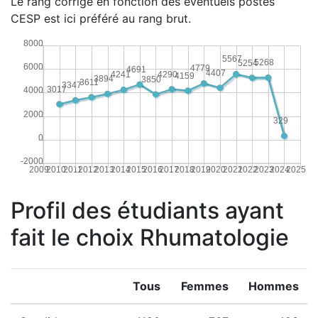
Le rang corrigé en fonction des éventuels postes
CESP est ici préféré au rang brut.
8000
5567
5268
5254
6000
4779
4691
4407
4290
4241
4159
3894
3850
3611
3347
3017
4000
2000
329
0
-2000
2009
2010
2011
2012
2013
2014
2015
2016
2017
2018
2019
2020
2021
2022
2023
2024
2025
Profil des étudiants ayant
fait le choix Rhumatologie
Tous
Femmes
Hommes