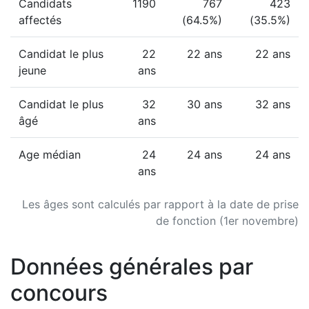
Candidats
1190
767
423
affectés
(64.5%)
(35.5%)
Candidat le plus
22
22 ans
22 ans
jeune
ans
Candidat le plus
32
30 ans
32 ans
âgé
ans
Age médian
24
24 ans
24 ans
ans
Les âges sont calculés par rapport à la date de prise
de fonction (1er novembre)
Données générales par
concours