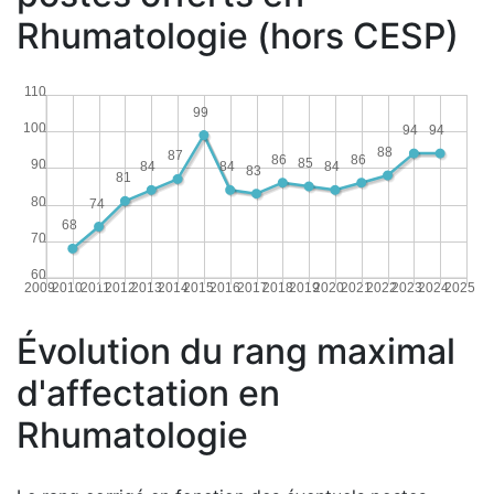
Rhumatologie (hors CESP)
110
99
100
94
94
88
87
86
86
85
90
84
84
84
83
81
80
74
68
70
60
2009
2010
2011
2012
2013
2014
2015
2016
2017
2018
2019
2020
2021
2022
2023
2024
2025
Évolution du rang maximal
d'affectation en
Rhumatologie