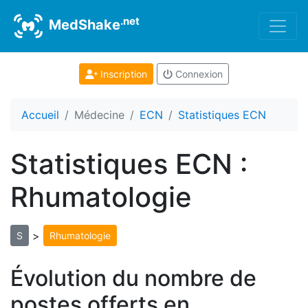
.net
MedShake
Inscription
Connexion
Accueil
Médecine
ECN
Statistiques ECN
Statistiques ECN :
Rhumatologie
>
S
Rhumatologie
Évolution du nombre de
postes offerts en