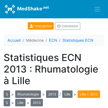
.net
MedShake
Inscription
Connexion
Accueil
Médecine
ECN
Statistiques ECN
Statistiques ECN
2013 : Rhumatologie
à Lille
>
>
/
>
S
Rhumatologie
2013
Lille
Lille + 2013
>
>
S
Lille
2013