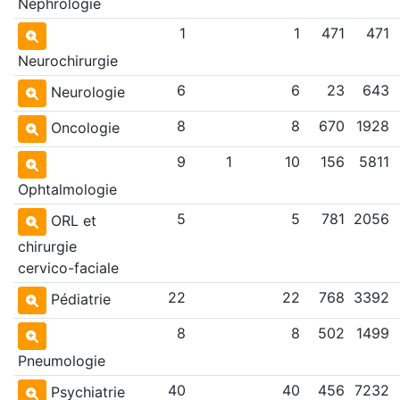
Néphrologie
1
1
471
471
Neurochirurgie
6
6
23
643
Neurologie
8
8
670
1928
Oncologie
9
1
10
156
5811
Ophtalmologie
5
5
781
2056
ORL et
chirurgie
cervico-faciale
22
22
768
3392
Pédiatrie
8
8
502
1499
Pneumologie
40
40
456
7232
Psychiatrie