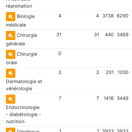
réanimation
4
4
3738
6290
Biologie
médicale
31
31
440
3469
Chirurgie
générale
0
Chirurgie
orale
3
3
201
1200
Dermatologie et
vénérologie
7
7
1416
3449
Endocrinologie
- diabétologie -
nutrition
1
1
3933
3933
Génétique