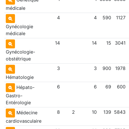
médicale
4
4
590
1127
Gynécologie
médicale
14
14
15
3041
Gynécologie-
obstétrique
3
3
900
1978
Hématologie
6
6
69
600
Hépato-
Gastro-
Entérologie
8
2
10
139
5843
Médecine
cardiovasculaire