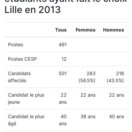
Lille en 2013
Tous
Femmes
Hommes
Postes
491
Postes CESP
12
Candidats
501
283
218
affectés
(56.5%)
(43.5%)
Candidat le plus
22
22 ans
22 ans
jeune
ans
Candidat le plus
40
38 ans
40 ans
âgé
ans