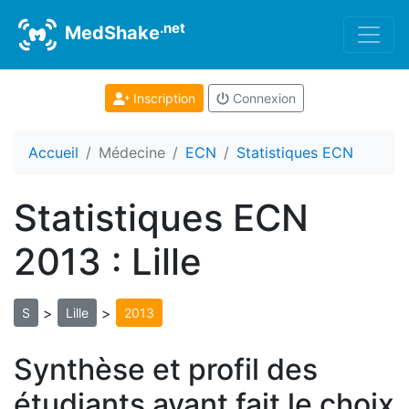
.net
MedShake
Inscription
Connexion
Accueil
Médecine
ECN
Statistiques ECN
Statistiques ECN
2013 : Lille
>
>
S
Lille
2013
Synthèse et profil des
étudiants ayant fait le choix