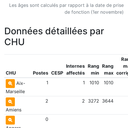
Les âges sont calculés par rapport à la date de prise
de fonction (1er novembre)
Données détaillées par
CHU
Ra
Internes
Rang
Rang
m
CHU
Postes
CESP
affectés
min
max
corri
1
1
1010
1010
Aix-
Marseille
2
2
3272
3644
Amiens
0
Angers