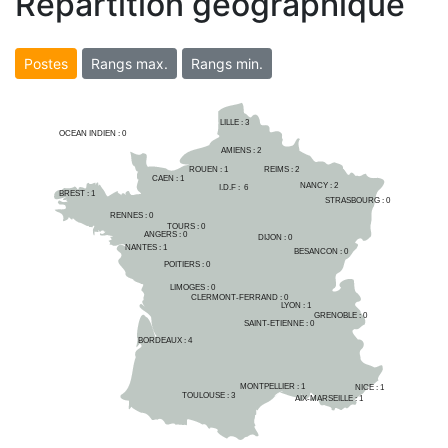
Répartition géographique
Postes
Rangs max.
Rangs min.
LILLE : 
3
OCEAN INDIEN :
0
AMIENS : 
2
ROUEN : 
1
REIMS : 
2
CAEN : 
1
NANCY : 
2
I.D.F :  
6
BREST : 
1
STRASBOURG : 
0
RENNES : 
0
TOURS : 
0
ANGERS : 
0
DIJON : 
0
NANTES : 
1
BESANCON : 
0
POITIERS : 
0
LIMOGES : 
0
CLERMONT-FERRAND : 
0
LYON : 
1
GRENOBLE : 
0
SAINT-ETIENNE : 
0
BORDEAUX : 
4
MONTPELLIER : 
1
NICE : 
1
TOULOUSE : 
3
AIX-MARSEILLE : 
1