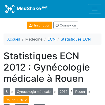
.net
MedShake
Inscription
Connexion
Accueil
Médecine
ECN
Statistiques ECN
Statistiques ECN
2012 : Gynécologie
médicale à Rouen
>
>
/
>
S
Gynécologie médicale
2012
Rouen
Rouen + 2012