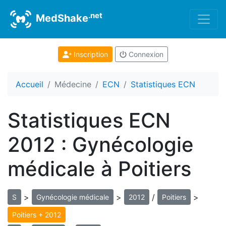
.net
MedShake
Inscription
Connexion
Accueil
Médecine
ECN
Statistiques ECN
Statistiques ECN
2012 : Gynécologie
médicale à Poitiers
>
>
/
>
S
Gynécologie médicale
2012
Poitiers
Poitiers + 2012