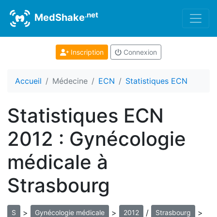
.net
MedShake
Inscription
Connexion
Accueil
Médecine
ECN
Statistiques ECN
Statistiques ECN
2012 : Gynécologie
médicale à
Strasbourg
>
>
/
>
S
Gynécologie médicale
2012
Strasbourg