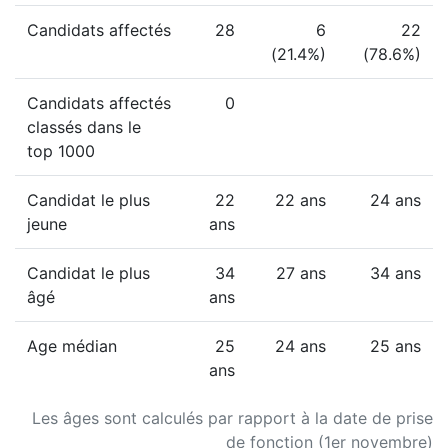
Candidats affectés
28
6
22
(21.4%)
(78.6%)
Candidats affectés
0
classés dans le
top 1000
Candidat le plus
22
22 ans
24 ans
jeune
ans
Candidat le plus
34
27 ans
34 ans
âgé
ans
Age médian
25
24 ans
25 ans
ans
Les âges sont calculés par rapport à la date de prise
de fonction (1er novembre)