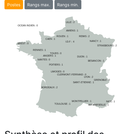
Postes
Rangs max.
Rangs min.
LILLE : 
2
OCEAN INDIEN :
0
AMIENS : 
1
ROUEN : 
1
REIMS : 
2
CAEN : 
1
NANCY : 
1
I.D.F :  
4
BREST : 
0
STRASBOURG : 
2
RENNES : 
1
TOURS : 
0
ANGERS : 
1
DIJON : 
1
NANTES : 
0
BESANCON : 
1
POITIERS : 
1
LIMOGES : 
0
CLERMONT-FERRAND : 
0
LYON : 
2
GRENOBLE : 
0
SAINT-ETIENNE : 
1
BORDEAUX : 
2
MONTPELLIER : 
1
NICE : 
1
TOULOUSE : 
1
AIX-MARSEILLE : 
1