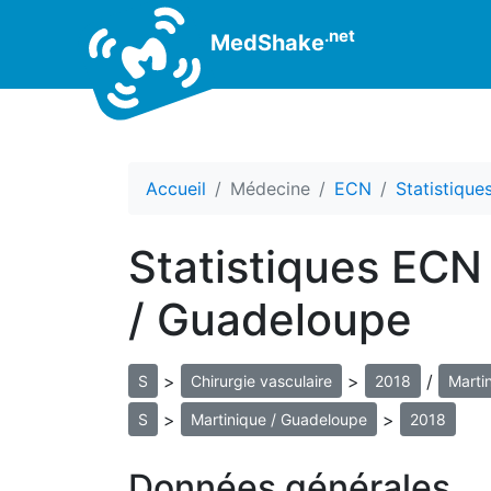
.net
MedShake
Accueil
Médecine
ECN
Statistiqu
Statistiques ECN 
/ Guadeloupe
>
>
/
S
Chirurgie vasculaire
2018
Marti
>
>
S
Martinique / Guadeloupe
2018
Données générales