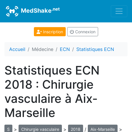
.net
MedShake
Inscription
Connexion
Accueil
Médecine
ECN
Statistiques ECN
Statistiques ECN
2018 : Chirurgie
vasculaire à Aix-
Marseille
>
>
/
>
S
Chirurgie vasculaire
2018
Aix-Marseille