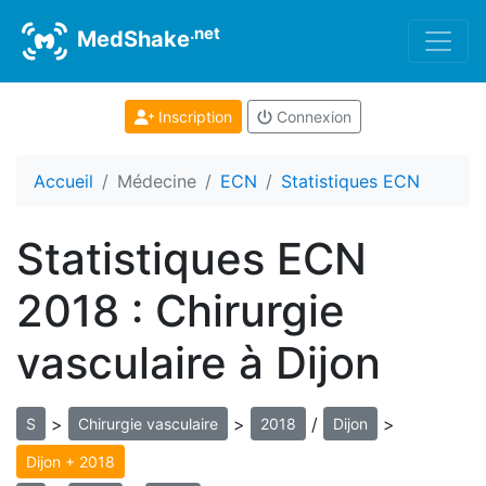
.net
MedShake
Inscription
Connexion
Accueil
Médecine
ECN
Statistiques ECN
Statistiques ECN
2018 : Chirurgie
vasculaire à Dijon
>
>
/
>
S
Chirurgie vasculaire
2018
Dijon
Dijon + 2018