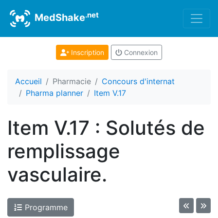
.net
MedShake
Inscription
Connexion
Accueil
Pharmacie
Concours d'internat
Pharma planner
Item V.17
Item V.17 : Solutés de
remplissage
vasculaire.
Programme