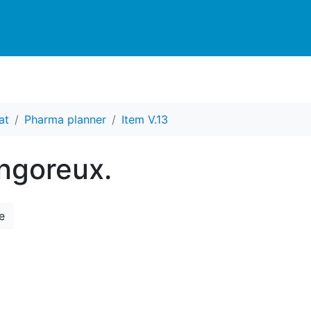
at
Pharma planner
Item V.13
angoreux.
e