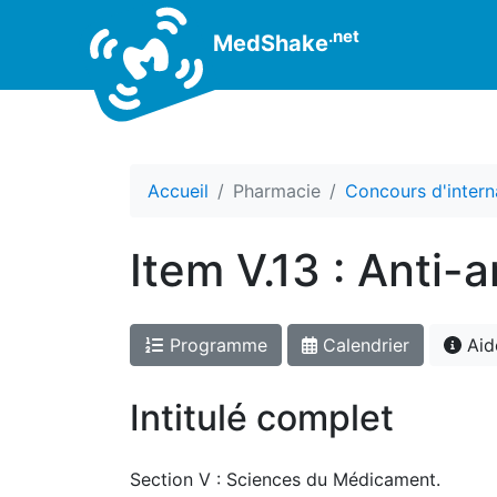
.net
MedShake
Accueil
Pharmacie
Concours d'intern
Item V.13 : Anti-
Programme
Calendrier
Aid
Intitulé complet
Section V : Sciences du Médicament.