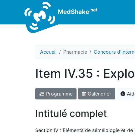
.net
MedShake
Accueil
Pharmacie
Concours d'intern
Item IV.35 : Expl
Programme
Calendrier
Aid
Intitulé complet
Section IV : Eléments de séméiologie et de p