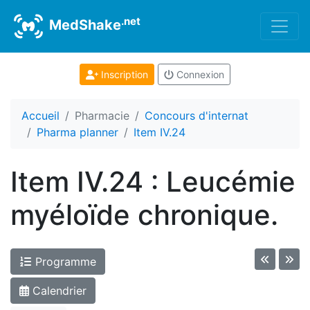
.net
MedShake
Inscription
Connexion
Accueil
Pharmacie
Concours d'internat
Pharma planner
Item IV.24
Item IV.24 : Leucémie
myéloïde chronique.
Programme
Calendrier