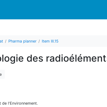
at
Pharma planner
Item III.15
cologie des radioélément
e
et de l'Environnement.