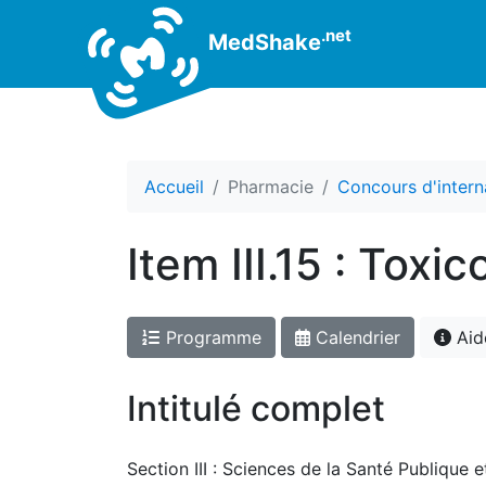
.net
MedShake
Accueil
Pharmacie
Concours d'intern
Item III.15 : Toxi
Programme
Calendrier
Aid
Intitulé complet
Section III : Sciences de la Santé Publique 