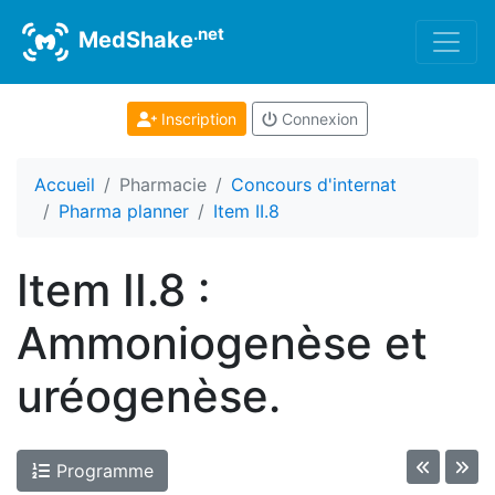
.net
MedShake
Inscription
Connexion
Accueil
Pharmacie
Concours d'internat
Pharma planner
Item II.8
Item II.8 :
Ammoniogenèse et
uréogenèse.
Programme