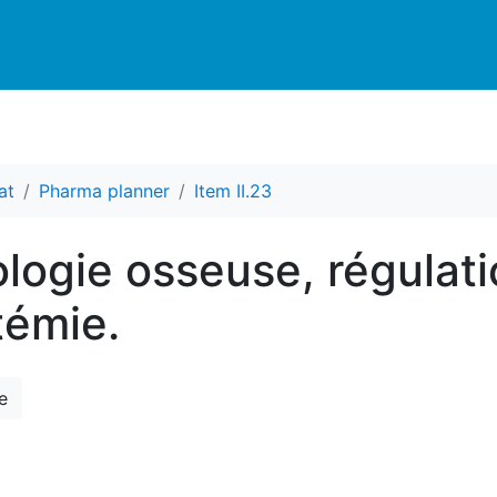
at
Pharma planner
Item II.23
iologie osseuse, régulat
témie.
e