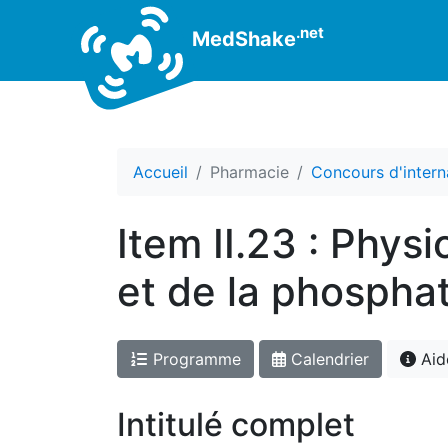
.net
MedShake
Accueil
Pharmacie
Concours d'intern
Item II.23 : Phys
et de la phospha
Programme
Calendrier
Aid
Intitulé complet